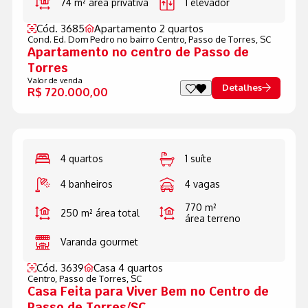
74 m²
área privativa
1 elevador
Cód. 3685
Apartamento 2 quartos
Cond. Ed. Dom Pedro no bairro Centro,
Passo de Torres, SC
Apartamento no centro de Passo de
Torres
Valor de venda
Detalhes
R$ 720.000,00
4 quartos
1 suíte
4 banheiros
4 vagas
770 m²
250 m²
área total
área terreno
Varanda gourmet
Cód. 3639
Casa 4 quartos
Centro,
Passo de Torres, SC
Casa Feita para Viver Bem no Centro de
Passo de Torres/SC