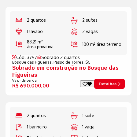
2 quartos
2 suítes
1 lavabo
2 vagas
88,21 m²
100 m²
área terreno
área privativa
Cód. 3797
Sobrado 2 quartos
Bosque das Figueiras,
Passo de Torres, SC
Sobrado em construção no Bosque das
Figueiras
Valor de venda
Detalhes
R$ 690.000,00
2 quartos
1 suíte
1 banheiro
1 vaga