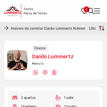
Torres
Torres
0
0
Passo de Torres
Passo de Torres
Imóveis do corretor
Danilo Lummertz Kuhnen
(26)
Diretor
Danilo Lummertz
#danilo
2 quartos
1 suíte
1 banheiro
1 lavabo