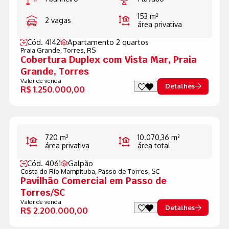
153 m²
2 vagas
área privativa
Cód. 4142
Apartamento 2 quartos
Praia Grande,
Torres, RS
Cobertura Duplex com Vista Mar, Praia
Grande, Torres
Valor de venda
Detalhes
R$ 1.250.000,00
720 m²
10.070,36 m²
área privativa
área total
Cód. 4061
Galpão
Costa do Rio Mampituba,
Passo de Torres, SC
Pavilhão Comercial em Passo de
Torres/SC
Valor de venda
Detalhes
R$ 2.200.000,00