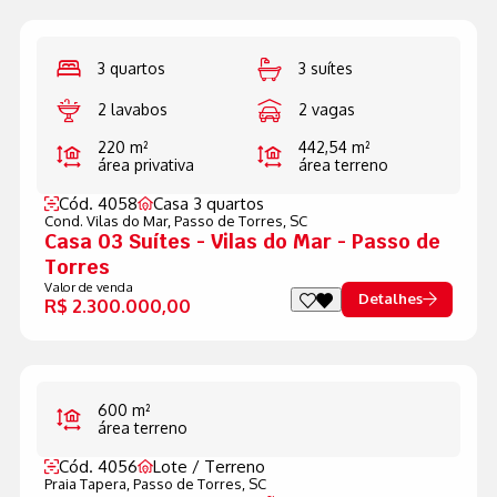
3 quartos
3 suítes
2 lavabos
2 vagas
220 m²
442,54 m²
área privativa
área terreno
Cód. 4058
Casa 3 quartos
Cond. Vilas do Mar,
Passo de Torres, SC
Casa 03 Suítes - Vilas do Mar - Passo de
Torres
Valor de venda
Detalhes
R$ 2.300.000,00
600 m²
área terreno
Cód. 4056
Lote / Terreno
Praia Tapera,
Passo de Torres, SC