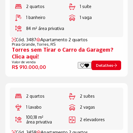
2 quartos
1 suíte
1 banheiro
1 vaga
84 m²
área privativa
Cód. 3487
Apartamento 2 quartos
Praia Grande,
Torres, RS
Torres sem Tirar o Carro da Garagem?
Clica aqui!
Valor de venda
Detalhes
R$ 910.000,00
2 quartos
2 suítes
1 lavabo
2 vagas
100,18 m²
2 elevadores
área privativa
Cód. 3458
Apartamento 2 quartos