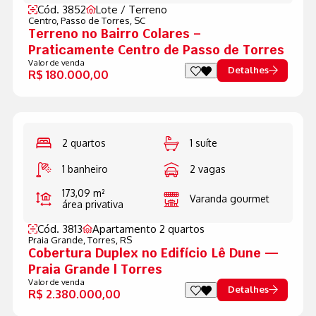
Cód. 3852
Lote / Terreno
Centro,
Passo de Torres, SC
Terreno no Bairro Colares –
Praticamente Centro de Passo de Torres
Valor de venda
Detalhes
R$ 180.000,00
2 quartos
1 suíte
1 banheiro
2 vagas
173,09 m²
Varanda gourmet
área privativa
Cód. 3813
Apartamento 2 quartos
Praia Grande,
Torres, RS
Cobertura Duplex no Edifício Lê Dune —
Praia Grande | Torres
Valor de venda
Detalhes
R$ 2.380.000,00