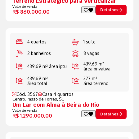
Terreno Estratégico para Verticalizar
Valor de venda
Detalhes
R$ 860.000,00
4 quartos
1 suíte
2 banheiros
8 vagas
439,69 m²
439,69 m²
área iptu
área privativa
439,69 m²
377 m²
área total
área terreno
Cód. 3567
Casa 4 quartos
Centro,
Passo de Torres, SC
Um Lar com Alma à Beira do Rio
Valor de venda
Detalhes
R$ 1.290.000,00