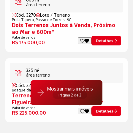
área terreno
Cód. 3270
Lote / Terreno
Praia Tapera,
Passo de Torres, SC
Dois Terrenos Juntos à Venda, Próximo
ao Mar e 600m²
Valor de venda
Detalhes
R$ 175.000,00
325 m²
área terreno
Cód. 3239
Lote / Terreno
Mostrar mais imóveis
Bosque das Figueiras,
Passo de Torres, SC
Terreno de Esquina no Bosque das
Página 2 de 2
Figueiras, Excelente Posição Solar
Valor de venda
Detalhes
R$ 225.000,00