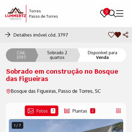
Torres
Torres
0
0
Passo de Torres
Passo de Torres
Detalhes imóvel cód. 3797
Cód.
Sobrado 2
Disponível para
3797
quartos
Venda
Sobrado em construção no Bosque
das Figueiras
Bosque das Figueiras, Passo de Torres, SC
Fotos
Plantas
7
2
1 / 7