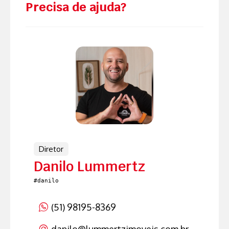
Precisa de ajuda?
Diretor
Danilo Lummertz
#danilo
(51) 98195-8369
danilo
@lummertzimoveis.com.br