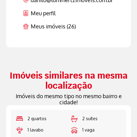
Meu perfil
Meus imóveis (26)
Imóveis similares na mesma
localização
Imóveis do mesmo tipo no mesmo bairro e
cidade!
os
2 suítes
2 quarto
iros
1 vaga
1 lavabo