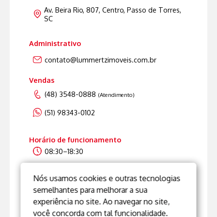
Av. Beira Rio, 807, Centro, Passo de Torres,
SC
Administrativo
contato@lummertzimoveis.com.br
Vendas
(48) 3548-0888
(Atendimento)
(51) 98343-0102
Horário de funcionamento
08:30–18:30
Nós usamos cookies e outras tecnologias
semelhantes para melhorar a sua
Um projeto
experiência no site. Ao navegar no site,
Inovandoweb.com
+
Robustcrm.io
você concorda com tal funcionalidade.