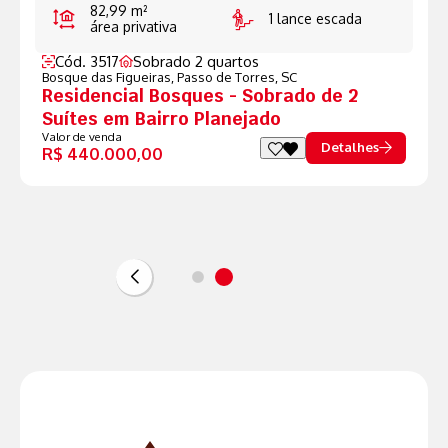
82,99 m²
150 m²
área total
ivativa
área priv
 escada
Cód. 3517
So
Bosque das Figue
Residencial
Sobrado 2 quartos
eiras,
Passo de Torres, SC
Suítes em B
 2 Quartos à Venda no
Valor de venda
R$ 440.000,
 Figueiras
Detalhes
,00