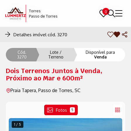
Torres
Torres
0
0
Passo de Torres
Passo de Torres
Detalhes imóvel cód. 3270
Cód.
Lote /
Disponível para
3270
Terreno
Venda
Dois Terrenos Juntos à Venda,
Próximo ao Mar e 600m²
Praia Tapera, Passo de Torres, SC
Fotos
5
1 / 5