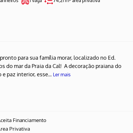
banheiros
1 vaga
74,21 m²
área privativa
pronto para sua família morar, localizado no Ed.
sos do mar da Praia da Cal! A decoração praiana do
 paz interior, esse...
Ler mais
ceita Financiamento
rea Privativa