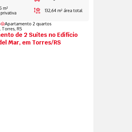
5 m²
132,64 m²
área total
 privativa
5
Apartamento 2 quartos
,
Torres, RS
nto de 2 Suítes no Edifício
del Mar, em Torres/RS