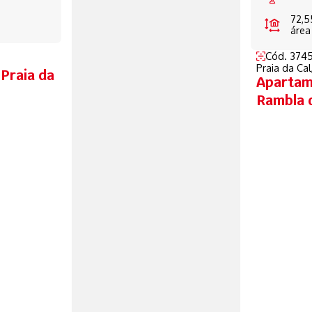
72,5
área
Cód. 374
Praia da Cal
Praia da
Apartame
Rambla 