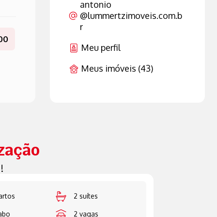
antonio
@lummertzimoveis.com.b
r
00
Meu perfil
Meus imóveis (43)
ização
!
artos
2 suítes
vabo
2 vagas