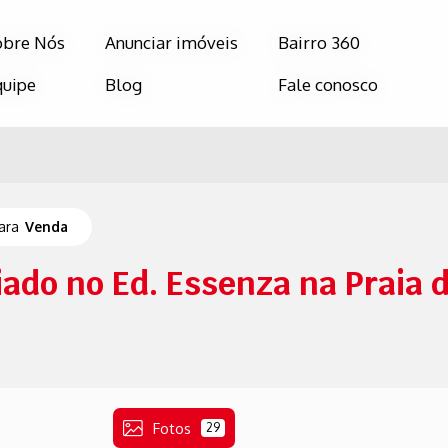
obre Nós
obre Nós
Anunciar imóveis
Anunciar imóveis
Bairro 360
Bairro 360
quipe
quipe
Blog
Blog
Fale conosco
Fale conosco
para
Venda
ado no Ed. Essenza na Praia d
Fotos
29