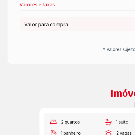
Valores e taxas
Valor para compra
* Valores sujeit
Imóve
2 quartos
1 suíte
1 banheiro
2 vagas