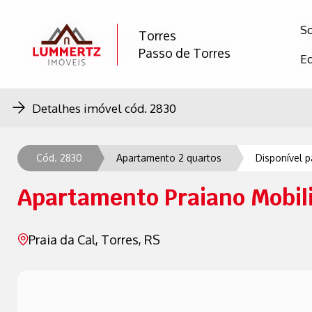
S
S
Torres
Torres
Passo de Torres
Passo de Torres
E
E
Detalhes imóvel cód. 2830
Cód. 2830
Apartamento 2 quartos
Disponível 
Apartamento Praiano Mobili
Praia da Cal, Torres, RS