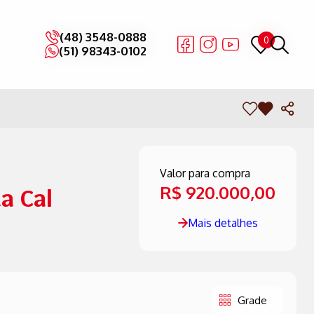
(48) 3548-0888
(48) 3548-0888
0
0
(51) 98343-0102
(51) 98343-0102
Valor para compra
R$ 920.000,00
a Cal
Mais detalhes
Grade